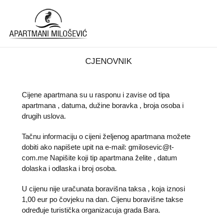
CJENOVNIK
Cijene apartmana su u rasponu i zavise od tipa
apartmana , datuma, dužine boravka , broja osoba i
drugih uslova.
Tačnu informaciju o cijeni željenog apartmana možete
dobiti ako napišete upit na
e-mail: gmilosevic@t-
com.me
Napišite koji tip apartmana želite , datum
dolaska i odlaska i broj osoba.
U cijenu nije uračunata boravišna taksa , koja iznosi
1,00 eur po čovjeku na dan. Cijenu boravišne takse
određuje turistička organizacuja grada Bara.