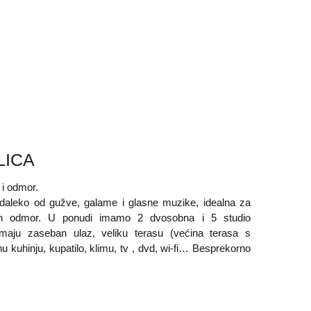
LICA
 i odmor.
u daleko od gužve, galame i glasne muzike, idealna za
čan odmor. U ponudi imamo 2 dvosobna i 5 studio
maju zaseban ulaz, veliku terasu (većina terasa s
kuhinju, kupatilo, klimu, tv , dvd, wi-fi… Besprekorno