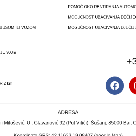
POMOĆ OKO RENTIRANJA AUTOMO
MOGUĆNOST UBACIVANJA DEČIJE
OBUSOM ILI VOZOM
MOGUĆNOST UBACIVANJA DJEČIJE
JE 900m
+3
R 2 km
ADRESA
 Milošević, Ul. Glavanović 92 (Put Vitići), Šušanj, 85000 Bar, 
Koordinate GPS: 42.11633 19.08407 (google Map)