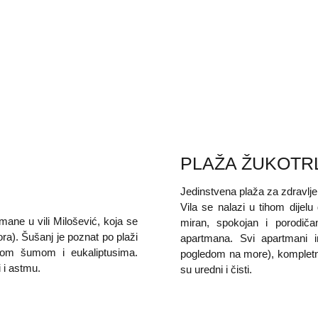
slot zeus 88
PLAŽA ŽUKOTR
Jedinstvena plaža za zdravlje
Vila se nalazi u tihom dijel
ne u vili Milošević, koja se
miran, spokojan i porodi
ra). Šušanj je poznat po plaži
apartmana. Svi apartmani i
ovom šumom i eukaliptusima.
pogledom na more), kompletnu 
 i astmu.
su uredni i čisti.