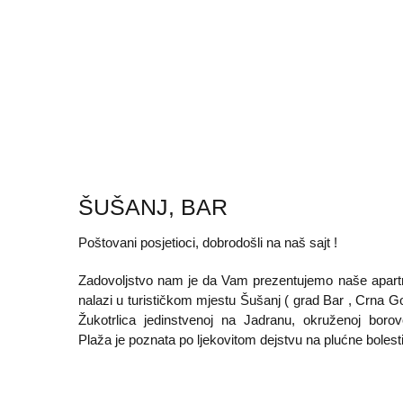
Situs Toto
ŠUŠANJ, BAR
Poštovani posjetioci, dobrodošli na naš sajt !
Zadovoljstvo nam je da Vam prezentujemo naše apartma
nalazi u turističkom mjestu Šušanj ( grad Bar , Crna Go
Žukotrlica jedinstvenoj na Jadranu, okruženoj bor
Plaža je poznata po ljekovitom dejstvu na plućne bolesti
togel online 88